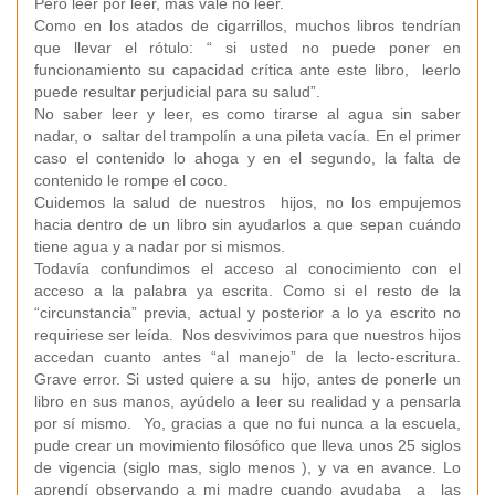
Pero leer por leer, mas vale no leer.
Como en los atados de cigarrillos, muchos libros tendrían
que llevar el rótulo: “ si usted no puede poner en
funcionamiento su capacidad crítica ante este libro, leerlo
puede resultar perjudicial para su salud”.
No saber leer y leer, es como tirarse al agua sin saber
nadar, o saltar del trampolín a una pileta vacía. En el primer
caso el contenido lo ahoga y en el segundo, la falta de
contenido le rompe el coco.
Cuidemos la salud de nuestros hijos, no los empujemos
hacia dentro de un libro sin ayudarlos a que sepan cuándo
tiene agua y a nadar por si mismos.
Todavía confundimos el acceso al conocimiento con el
acceso a la palabra ya escrita. Como si el resto de la
“circunstancia” previa, actual y posterior a lo ya escrito no
requiriese ser leída. Nos desvivimos para que nuestros hijos
accedan cuanto antes “al manejo” de la lecto-escritura.
Grave error. Si usted quiere a su hijo, antes de ponerle un
libro en sus manos, ayúdelo a leer su realidad y a pensarla
por sí mismo. Yo, gracias a que no fui nunca a la escuela,
pude crear un movimiento filosófico que lleva unos 25 siglos
de vigencia (siglo mas, siglo menos ), y va en avance. Lo
aprendí observando a mi madre cuando ayudaba a las