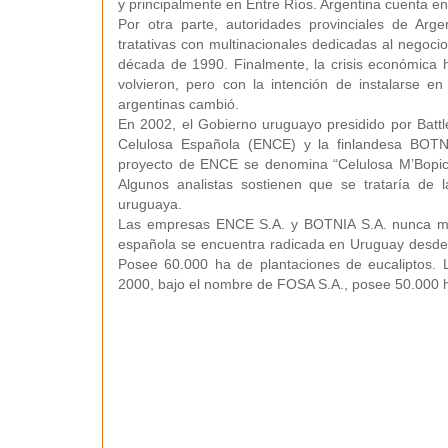
y principalmente en Entre Ríos. Argentina cuenta en
Por otra parte, autoridades provinciales de Arge
tratativas con multinacionales dedicadas al negocio
década de 1990. Finalmente, la crisis económica h
volvieron, pero con la intención de instalarse en
argentinas cambió.
En 2002, el Gobierno uruguayo presidido por Battl
Celulosa Española (ENCE) y la finlandesa BOTNI
proyecto de ENCE se denomina “Celulosa M’Bopic
Algunos analistas sostienen que se trataría de l
uruguaya.
Las empresas ENCE S.A. y BOTNIA S.A. nunca most
española se encuentra radicada en Uruguay desd
Posee 60.000 ha de plantaciones de eucaliptos. 
2000, bajo el nombre de FOSA S.A., posee 50.000 h