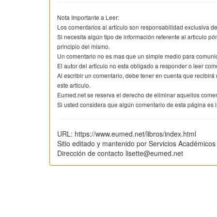
Nota Importante a Leer:
Los comentarios al artículo son responsabilidad exclusiva de
Si necesita algún tipo de información referente al articulo pó
principio del mismo.
Un comentario no es mas que un simple medio para comunicar
El autor del articulo no esta obligado a responder o leer come
Al escribir un comentario, debe tener en cuenta que recibir
este articulo.
Eumed.net se reserva el derecho de eliminar aquellos come
Si usted considera que algún comentario de esta página es i
URL: https://www.eumed.net/libros/index.html
Sitio editado y mantenido por Servicios Académicos
Dirección de contacto lisette@eumed.net