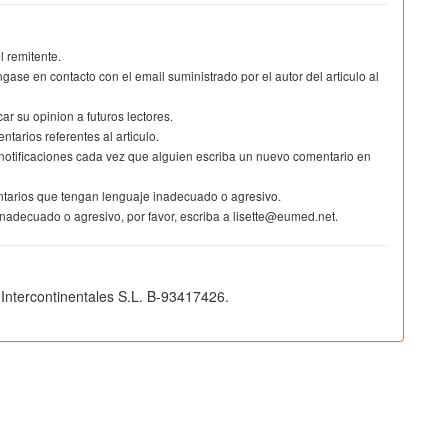
l remitente.
ngase en contacto con el email suministrado por el autor del articulo al
 su opinion a futuros lectores.
ntarios referentes al articulo.
á notificaciones cada vez que alguien escriba un nuevo comentario en
ntarios que tengan lenguaje inadecuado o agresivo.
nadecuado o agresivo, por favor, escriba a lisette@eumed.net.
 Intercontinentales S.L. B-93417426.