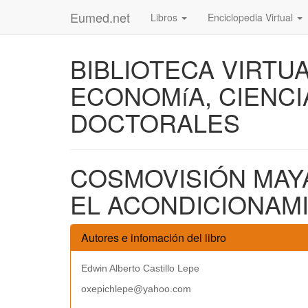
Eumed.net
Libros
Enciclopedia Virtual
BIBLIOTECA VIRTU
ECONOMíA, CIENCI
DOCTORALES
COSMOVISIÓN MAY
EL ACONDICIONAM
Autores e infomación del libro
Edwin Alberto Castillo Lepe
oxepichlepe@yahoo.com