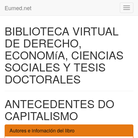
Eumed.net
Toggl
navig
BIBLIOTECA VIRTUAL
DE DERECHO,
ECONOMíA, CIENCIAS
SOCIALES Y TESIS
DOCTORALES
ANTECEDENTES DO
CAPITALISMO
Autores e infomación del libro