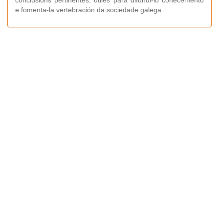
conclusións pertinentes, útiles para difundi-lo coñecemento
e fomenta-la vertebración da sociedade galega.