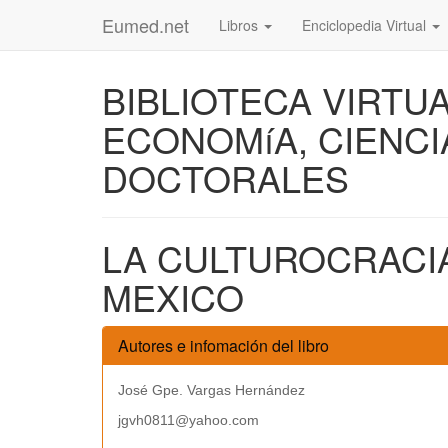
Eumed.net
Libros
Enciclopedia Virtual
BIBLIOTECA VIRTU
ECONOMíA, CIENCI
DOCTORALES
LA CULTUROCRACI
MEXICO
Autores e infomación del libro
José Gpe. Vargas Hernández
jgvh0811@yahoo.com