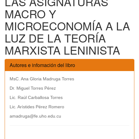
LAS ASIGNATURAS
MACRO Y
MICROECONOMÍA A LA
LUZ DE LA TEORÍA
MARXISTA LENINISTA
Autores e infomación del libro
MsC. Ana Gloria Madruga Torres
Dr. Miguel Torres Pérez
Lic. Raúl Carballosa Torres
Lic. Arístides Pérez Romero
amadruga@fe.uho.edu.cu