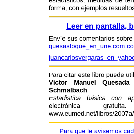
estadísticos, medidas de ten
forma, con ejemplos resuelto
Leer en pantalla, b
Envíe sus comentarios sobre e
quesastoque_en_une.com.co
juancarlosvergaras_en_yaho
Para citar este libro puede uti
Víctor Manuel Quesada 
Schmalbach
Estadistíca básica con a
electrónica gratu
www.eumed.net/libros/2007a/
Para que le avisemos cada