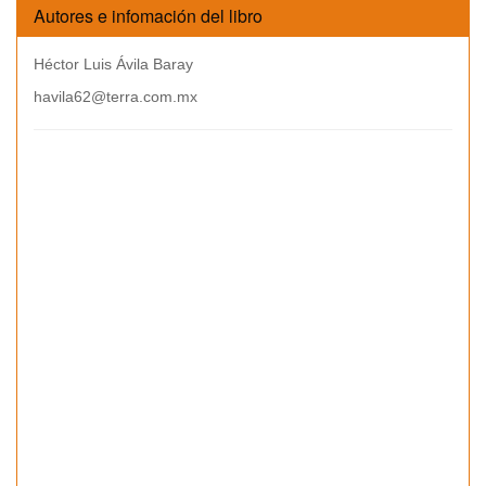
Autores e infomación del libro
Héctor Luis Ávila Baray
havila62@terra.com.mx