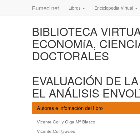
Eumed.net
Libros
Enciclopedia Virtual
BIBLIOTECA VIRTU
ECONOMíA, CIENCI
DOCTORALES
EVALUACIÓN DE LA
EL ANÁLISIS ENVO
Autores e infomación del libro
Vicente Coll y Olga Mª Blasco
Vicente.Coll@uv.es