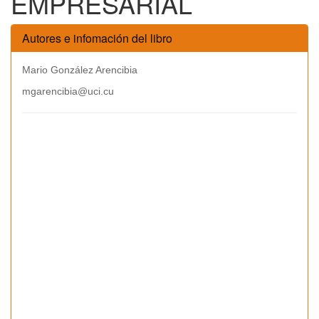
EMPRESARIAL
Autores e infomación del libro
Mario González Arencibia
mgarencibia@uci.cu