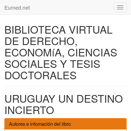
Eumed.net
Toggl
navig
BIBLIOTECA VIRTUAL
DE DERECHO,
ECONOMíA, CIENCIAS
SOCIALES Y TESIS
DOCTORALES
URUGUAY UN DESTINO
INCIERTO
Autores e infomación del libro