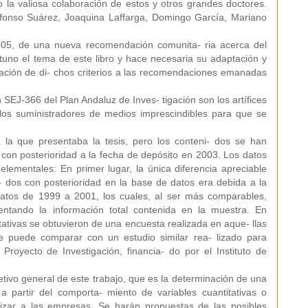
la valiosa colaboración de estos y otros grandes doctores.
lfonso Suárez, Joaquina Laffarga, Domingo García, Mariano
2005, de una nueva recomendación comunita- ria acerca del
uno el tema de este libro y hace necesaria su adaptación y
uación de di- chos criterios a las recomendaciones emanadas
 SEJ-366 del Plan Andaluz de Inves- tigación son los artífices
los suministradores de medios imprescindibles para que se
 la que presentaba la tesis, pero los conteni- dos se han
le con posterioridad a la fecha de depósito en 2003. Los datos
lementales: En primer lugar, la única diferencia apreciable
- dos con posterioridad en la base de datos era debida a la
s datos de 1999 a 2001, los cuales, al ser más comparables,
entando la información total contenida en la muestra. En
litativas se obtuvieron de una encuesta realizada en aque- llas
e puede comparar con un estudio similar rea- lizado para
royecto de Investigación, financia- do por el Instituto de
jetivo general de este trabajo, que es la determinación de una
a partir del comporta- miento de variables cuantitativas o
rizar a las empresas. Se harán propuestas de las posibles