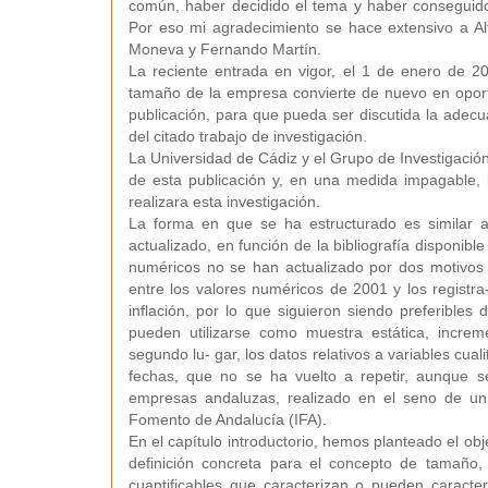
común, haber decidido el tema y haber conseguido 
Por eso mi agradecimiento se hace extensivo a A
Moneva y Fernando Martín.
La reciente entrada en vigor, el 1 de enero de 
tamaño de la empresa convierte de nuevo en oport
publicación, para que pueda ser discutida la adec
del citado trabajo de investigación.
La Universidad de Cádiz y el Grupo de Investigación
de esta publicación y, en una medida impagable, 
realizara esta investigación.
La forma en que se ha estructurado es similar a
actualizado, en función de la bibliografía disponib
numéricos no se han actualizado por dos motivos e
entre los valores numéricos de 2001 y los registra
inflación, por lo que siguieron siendo preferible
pueden utilizarse como muestra estática, increm
segundo lu- gar, los datos relativos a variables cua
fechas, que no se ha vuelto a repetir, aunque s
empresas andaluzas, realizado en el seno de un P
Fomento de Andalucía (IFA).
En el capítulo introductorio, hemos planteado el ob
definición concreta para el concepto de tamaño, 
cuantificables que caracterizan o pueden caracte