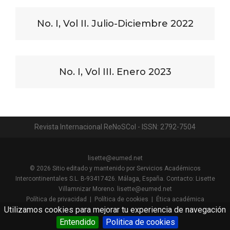
No. I, Vol II. Julio-Diciembre 2022
No. I, Vol III. Enero 2023
Revista Internacional ReNoSCol - ISSN: 2792-7504
lisette@eumed.net
© 2026
Sitio editado y mantenido por Servicios Académicos
Intercontinentales S.L. B-93417426. Málaga, España. Contacto: Lisette
Villamnizar Moreno.
lisette@eumed.net
Política de privacidad
|
Política de cookies |
Ética académica
Utilizamos cookies para mejorar tu experiencia de navegación
Entendido
Politica de cookies