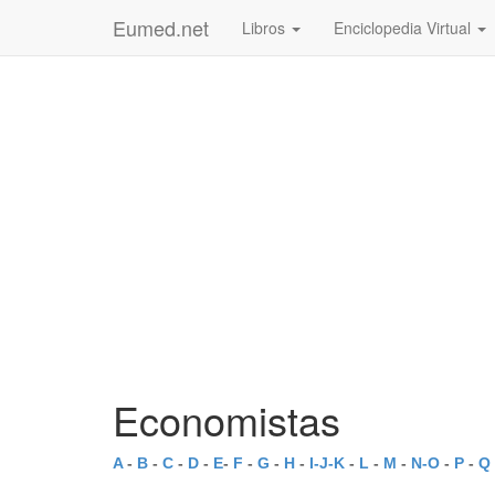
Eumed.net
Libros
Enciclopedia Virtual
Economistas
A
-
B
-
C
-
D
-
E
-
F
-
G
-
H
-
I-J-K
-
L
-
M
-
N-O
-
P
-
Q