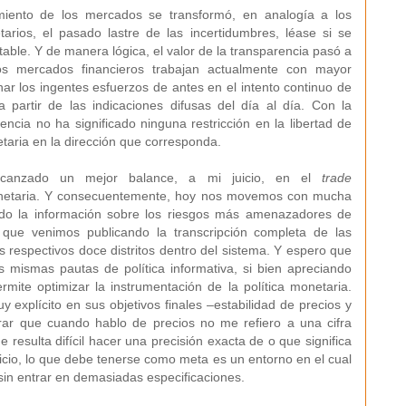
miento de los mercados se transformó, en analogía a los
arios, el pasado lastre de las incertidumbres, léase si se
able. Y de manera lógica, el valor de la transparencia pasó a
os mercados financieros trabajan actualmente con mayor
har los ingentes esfuerzos de antes en el intento continuo de
a partir de las indicaciones difusas del día al día. Con la
ncia no ha significado ninguna restricción en la libertad de
etaria en la dirección que corresponda.
alcanzado un mejor balance, a mi juicio, en el
trade
monetaria. Y consecuentemente, hoy nos movemos con mucha
yendo la información sobre los riesgos más amenazadores de
o que venimos publicando la transcripción completa de las
 respectivos doce distritos dentro del sistema. Y espero que
mismas pautas de política informativa, si bien apreciando
mite optimizar la instrumentación de la política monetaria.
explícito en sus objetivos finales –estabilidad de precios y
rar que cuando hablo de precios no me refiero a una cifra
resulta difícil hacer una precisión exacta de o que significa
juicio, lo que debe tenerse como meta es un entorno en el cual
, sin entrar en demasiadas especificaciones.