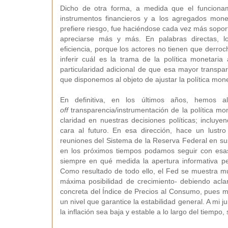
Dicho de otra forma, a medida que el funciona
instrumentos financieros y a los agregados monet
prefiere riesgo, fue haciéndose cada vez más soport
apreciarse más y más. En palabras directas, l
eficiencia, porque los actores no tienen que derroc
inferir cuál es la trama de la política monetaria 
particularidad adicional de que esa mayor transpare
que disponemos al objeto de ajustar la política mon
En definitiva, en los últimos años, hemos 
off
transparencia/instrumentación de la política 
claridad en nuestras decisiones políticas; inclu
cara al futuro. En esa dirección, hace un lustr
reuniones del Sistema de la Reserva Federal en sus
en los próximos tiempos podamos seguir con esas 
siempre en qué medida la apertura informativa per
Como resultado de todo ello, el Fed se muestra muy 
máxima posibilidad de crecimiento- debiendo acla
concreta del Índice de Precios al Consumo, pues me 
un nivel que garantice la estabilidad general. A mi 
la inflación sea baja y estable a lo largo del tiempo