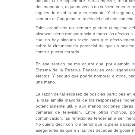
pasado 11 de septiembre. Para empezar, recordar
dos mandatos, algunas veces no suficientemente rec
legales de estabilidad y crecimiento. Y el segundo
siempre al Congreso, a través del cual nos conect
Tales propósitos no siempre pueden cumplirse d
alcanzar plena transparencia a todos los efectos si
cual no hay ninguna razón para que efectivament
sobre la circunstancia potencial de que un select
como a puerta cerrada.
En ese sentido, se me ocurre que, por ejemplo,
M
Sistema de la Reserva Federal es casi legendari
efectos. Y seguro que podría nombrar a otros, p
una mano.
La razón de tal escasez de posibles partícipes en 
la más amplia mayoría de los responsables monet
potencialmente útil, y aún menos nociones claras d
cámaras de televisión. Entre otros motivos, 
comunicación, las reflexiones tenderían a ser men
No quiero decir con lo anterior que la plena transpa
asegurarles es que en las tres décadas de gobiern