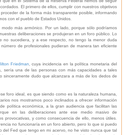
é que en el Sistema de la Reserva Federal hemos de seguir
ordados. El primero de ellos, cumplir con nuestros objetivos
, proceder de la forma más transparente posible, informando
amos con el pueblo de Estados Unidos.
el modo más armónico. Por un lado, porque sólo podríamos
 nuestras deliberaciones se produjeran en un foro público. Lo
e no sucediera, y a ese respecto, no tengo la menor duda
o número de profesionales pudieran de manera tan eficiente
ilton Friedman
, cuya incidencia en la política monetaria del
a, sería una de las personas con más capacidades a tales
ero sinceramente dudo que alcanzara a más de los dedos de
ese foro ideal, es que siendo como es la naturaleza humana,
arios nos mostramos poco inclinados a ofrecer información
e política económica, a la gran audiencia que facilitan las
porque en las deliberaciones ante ese medio masivo de
os provocativas, y como consecuencia de ello, menos útiles.
rencia no funcionaría en un foro abierto, pero lo que si puedo
o del Fed que tengo en mi acervo, no he visto nunca que tal