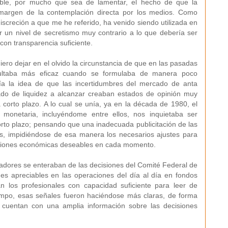
able, por mucho que sea de lamentar, el hecho de que la
 margen de la contemplación directa por los medios. Como
screción a que me he referido, ha venido siendo utilizada en
r un nivel de secretismo muy contrario a lo que debería ser
con transparencia suficiente.
ero dejar en el olvido la circunstancia de que en las pasadas
sultaba más eficaz cuando se formulaba de manera poco
nía la idea de que las incertidumbres del mercado de anta
do de liquidez a alcanzar creaban estados de opinión muy
 a corto plazo. A lo cual se unía, ya en la década de 1980, el
 monetaria, incluyéndome entre ellos, nos inquietaba ser
orto plazo; pensando que una inadecuada publicitación de las
os, impidiéndose de esa manera los necesarios ajustes para
iciones económicas deseables en cada momento.
adores se enteraban de las decisiones del Comité Federal de
es apreciables en las operaciones del día al día en fondos
an los profesionales con capacidad suficiente para leer de
empo, esas señales fueron haciéndose más claras, de forma
 cuentan con una amplia información sobre las decisiones