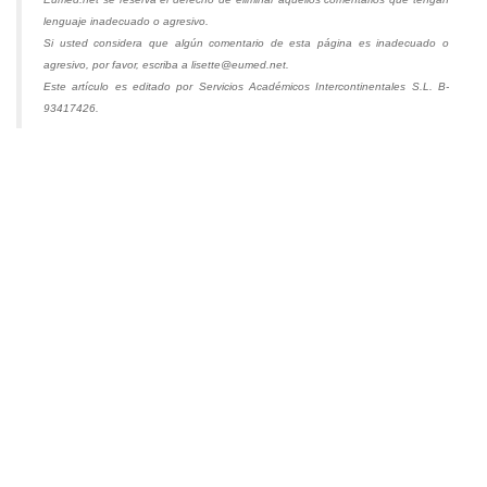
lenguaje inadecuado o agresivo.
Si usted considera que algún comentario de esta página es inadecuado o
agresivo, por favor, escriba a lisette@eumed.net.
Este artículo es editado por Servicios Académicos Intercontinentales S.L. B-
93417426.