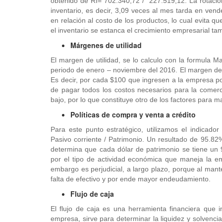
obtenido de RI= 702.340,72 / 227.519,12. La rotación
inventario, es decir, 3,09 veces al mes tarda en vend
en relación al costo de los productos, lo cual evita 
el inventario se estanca el crecimiento empresarial t
Márgenes de utilidad
El margen de utilidad, se lo calculo con la formula Ma
periodo de enero – noviembre del 2016. El margen de
Es decir, por cada $100 que ingresen a la empresa p
de pagar todos los costos necesarios para la comerci
bajo, por lo que constituye otro de los factores para m
Políticas de compra y venta a crédito
Para este punto estratégico, utilizamos el indicad
Pasivo corriente / Patrimonio. Un resultado de 95.
determina que cada dólar de patrimonio se tiene un
por el tipo de actividad económica que maneja la em
embargo es perjudicial, a largo plazo, porque al mant
falta de efectivo y por ende mayor endeudamiento.
Flujo de caja
El flujo de caja es una herramienta financiera que i
empresa, sirve para determinar la liquidez y solvenci