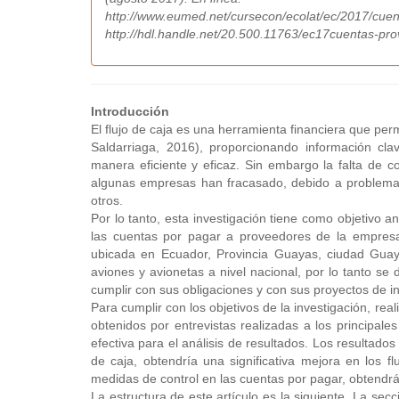
http://www.eumed.net/cursecon/ecolat/ec/2017/cue
http://hdl.handle.net/20.500.11763/ec17cuentas-pr
Introducción
El flujo de caja es una herramienta financiera que pe
Saldarriaga, 2016), proporcionando información cl
manera eficiente y eficaz. Sin embargo la falta de co
algunas empresas han fracasado, debido a problemas 
otros.
Por lo tanto, esta investigación tiene como objetivo a
las cuentas por pagar a proveedores de la empr
ubicada en Ecuador, Provincia Guayas, ciudad Guay
aviones y avionetas a nivel nacional, por lo tanto se
cumplir con sus obligaciones y con sus proyectos de i
Para cumplir con los objetivos de la investigación, rea
obtenidos por entrevistas realizadas a los principale
efectiva para el análisis de resultados. Los resultado
de caja, obtendría una significativa mejora en los fl
medidas de control en las cuentas por pagar, obtendrá 
La estructura de este artículo es la siguiente. La sec