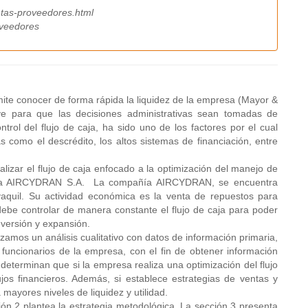
ntas-proveedores.html
oveedores
rmite conocer de forma rápida la liquidez de la empresa (Mayor &
ave para que las decisiones administrativas sean tomadas de
ntrol del flujo de caja, ha sido uno de los factores por el cual
como el descrédito, los altos sistemas de financiación, entre
nalizar el flujo de caja enfocado a la optimización del manejo de
esa AIRCYDRAN S.A. La compañía AIRCYDRAN, se encuentra
aquil. Su actividad económica es la venta de repuestos para
 debe controlar de manera constante el flujo de caja para poder
nversión y expansión.
lizamos un análisis cualitativo con datos de información primaria,
s funcionarios de la empresa, con el fin de obtener información
s determinan que si la empresa realiza una optimización del flujo
ujos financieros. Además, si establece estrategias de ventas y
mayores niveles de liquidez y utilidad.
ción 2 plantea la estrategia metodológica. La sección 3 presenta