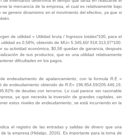
 de inventarios determina el tiempo que tarda en realizarse el
erse la mercancía de la empresa, el cual es relativamente bajo
que se genere dinamismo en el movimiento del efectivo, ya que si
ambién.
rgen de utilidad = Utilidad bruta / Ingresos totales*100, para el
 utilidad es 0,58%, obtenido de MU= 5.345,60/ 918.313,07*100.
or su actividad económica, $0,58 quedan de ganancia, después
alización de sus productos, que es una utilidad relativamente
antener dificultades en los pagos.
or de endeudamiento de apalancamiento, con la formula R.E =
82% de endeudamiento obtenido de R.E= 196.854,59/205.446,19,
 95.82% de deudas con terceros. Lo cual parece ser razonable
presa, ya que necesita la inversión de grandes capitales, sin
ener estos niveles de endeudamiento, se está incurriendo en la
ndica el registro de las entradas y salidas de dinero que una
a de la empresa (Hidalgo, 2016). Es importante para la toma de