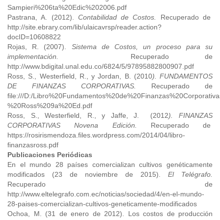
Sampieri%206ta%20Edic%202006.pdf
Pastrana, A. (2012).
Contabilidad de Costos.
Recuperado de
http://site.ebrary.com/lib/ulaicavrsp/reader.action?
docID=10608822
Rojas, R. (2007).
Sistema de Costos, un proceso para su
implementación.
Recuperado de
http://www.bdigital.unal.edu.co/6824/5/97895882800907.pdf
Ross, S., Westerfield, R., y Jordan, B. (2010
). FUNDAMENTOS
DE FINANZAS CORPORATIVAS.
Recuperado de
file:///D:/Libro%20Fundamentos%20de%20Finanzas%20Corporativa
%20Ross%209a%20Ed.pdf
Ross, S., Westerfield, R., y Jaffe, J. (2012
). FINANZAS
CORPORATIVAS Novena Edición.
Recuperado de
https://rosirismendoza.files.wordpress.com/2014/04/libro-
finanzasross.pdf
Publicaciones Periódicas
En el mundo 28 países comercializan cultivos genéticamente
modificados (23 de noviembre de 2015).
El Telégrafo.
Recuperado de
http://www.eltelegrafo.com.ec/noticias/sociedad/4/en-el-mundo-
28-paises-comercializan-cultivos-geneticamente-modificados
Ochoa, M. (31 de enero de 2012). Los costos de producción