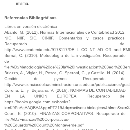
misma.
Referencias Bibliográficas
Libros en versión electrónica
Abanto, M. (2012). Normas Internacionales de Contabilidad 2012.
NIC, NIIF, SIC, CINIIF. Comentarios y casos prácticos.
Recuperado de
http://www.academia.edu/9178117/DE_L_CO_NT_AD_OR_an
Bernal, C. (2010). Metodología de la investigación. Recuperado
de
file:///D:/Metodologia%20de%20la%20Investigacion%203edi%20Bern
Briozzo, A., Vigier, H., Pesce, G. Speroni, C., y Castillo, N. (2014).
Gestión de pymes. Recuperado de
http://www.cienciasdelaadministracion.uns.edu.ar/publicaciones/ge
Corona, E., y Bejarano, V. (2016). NORMAS DE CONTABILIDAD
EN LA UNION EUROPEA. Recuperado de
https://books.google.com.ec/books?
id=K9PoAgAAQBAJ&pg=PT219&dq=activos+biologicos&hl=es&sa=X&
Court, E. (2010). FINANZAS CORPORATIVAS. Recuperado de
file:///D:/Finanzas%20Corporativas-
%20Eduardo%20Court%20Monteverde.pdf