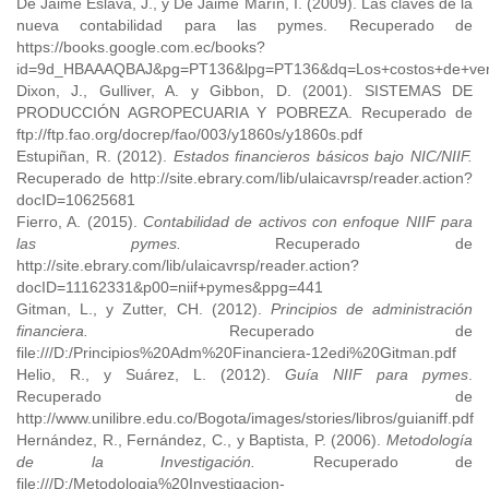
De Jaime Eslava, J., y De Jaime Marín, I. (2009). Las claves de la
nueva contabilidad para las pymes. Recuperado de
https://books.google.com.ec/books?
id=9d_HBAAAQBAJ&pg=PT136&lpg=PT136&dq=Los+costos+de+vent
Dixon, J., Gulliver, A. y Gibbon, D. (2001). SISTEMAS DE
PRODUCCIÓN AGROPECUARIA Y POBREZA. Recuperado de
ftp://ftp.fao.org/docrep/fao/003/y1860s/y1860s.pdf
Estupiñan, R. (2012).
Estados financieros básicos bajo NIC/NIIF.
Recuperado de http://site.ebrary.com/lib/ulaicavrsp/reader.action?
docID=10625681
Fierro, A. (2015).
Contabilidad de activos con enfoque NIIF para
las pymes.
Recuperado de
http://site.ebrary.com/lib/ulaicavrsp/reader.action?
docID=11162331&p00=niif+pymes&ppg=441
Gitman, L., y Zutter, CH. (2012).
Principios de administración
financiera.
Recuperado de
file:///D:/Principios%20Adm%20Financiera-12edi%20Gitman.pdf
Helio, R., y Suárez, L. (2012).
Guía NIIF para pymes
.
Recuperado de
http://www.unilibre.edu.co/Bogota/images/stories/libros/guianiff.pdf
Hernández, R., Fernández, C., y Baptista, P. (2006).
Metodología
de la Investigación.
Recuperado de
file:///D:/Metodologia%20Investigacion-