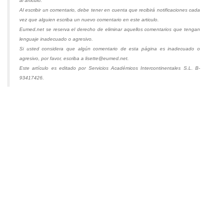
al articulo.
Al escribir un comentario, debe tener en cuenta que recibirá notificaciones cada
vez que alguien escriba un nuevo comentario en este articulo.
Eumed.net se reserva el derecho de eliminar aquellos comentarios que tengan
lenguaje inadecuado o agresivo.
Si usted considera que algún comentario de esta página es inadecuado o
agresivo, por favor, escriba a lisette@eumed.net.
Este artículo es editado por Servicios Académicos Intercontinentales S.L. B-
93417426.