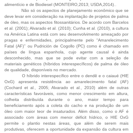
alimentício e de Biodiesel (MONTEIRO,2013; USDA,2014)..
Não só os aspectos de planejamento econômico que se
deve levar em consideração na implantação de projetos de palma
de óleo, mas os aspectos fitossanitários. De acordo com Barcelos
et al. (2001); Alvarado et al. (2010); Cunha et al. (2010), a cultura
na América Latina está com seu desenvolvimento ameaçado por
pragas e enfermidades, principalmente pelo “Amarelecimento
Fatal (AF)” ou Pudrición de Cogollo (PC) como é chamado em
países de língua espanhola, cujo agente causal é ainda
desconhecido, mas que se pode evitar com a seleção de
materiais genéticos (híbridos interespecíficos) de palma de óleo
de qualidade, disponíveis no mercado.
O híbrido interespecífico entre o dendê e o caiaué (HIE
OxG) apresenta resistência ao amarelecimento fatal (AF)
(Cochard et al., 2005; Alvarado et al., 2010) além de outras
características favoráveis, como menor crescimento em altura,
colheita distribuída durante o ano, maior tempo para
beneficiamento após a coleta do cacho e na produção de um
óleo com maior teor de insaturados. Além disso, como o AF é
associado com áreas com menor déficit hídrico, o HIE OxG
permite o plantio nestas áreas, que além de serem mais
produtivas, oferecem a oportunidade da expansão da cultura em