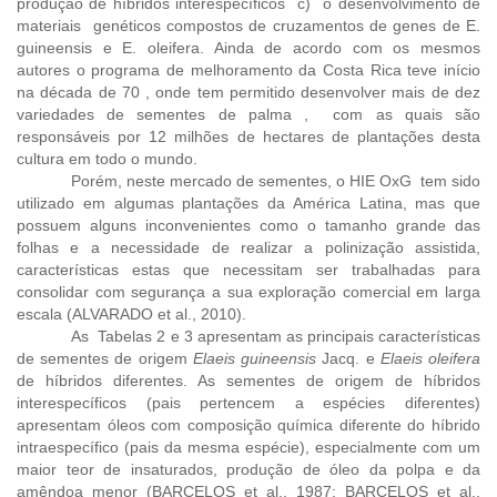
produção de híbridos interespecíficos c) o desenvolvimento de
materiais genéticos compostos de cruzamentos de genes de E.
guineensis e E. oleifera. Ainda de acordo com os mesmos
autores o programa de melhoramento da Costa Rica teve início
na década de 70 , onde tem permitido desenvolver mais de dez
variedades de sementes de palma , com as quais são
responsáveis por 12 milhões de hectares de plantações desta
cultura em todo o mundo.
Porém, neste mercado de sementes, o HIE OxG tem sido
utilizado em algumas plantações da América Latina, mas que
possuem alguns inconvenientes como o tamanho grande das
folhas e a necessidade de realizar a polinização assistida,
características estas que necessitam ser trabalhadas para
consolidar com segurança a sua exploração comercial em larga
escala (ALVARADO et al., 2010).
As Tabelas 2 e 3 apresentam as principais características
de sementes de origem
Elaeis guineensis
Jacq. e
Elaeis oleifera
de híbridos diferentes. As sementes de origem de híbridos
interespecíficos (pais pertencem a espécies diferentes)
apresentam óleos com composição química diferente do híbrido
intraespecífico (pais da mesma espécie), especialmente com um
maior teor de insaturados, produção de óleo da polpa e da
amêndoa menor (BARCELOS et al., 1987; BARCELOS et al.,