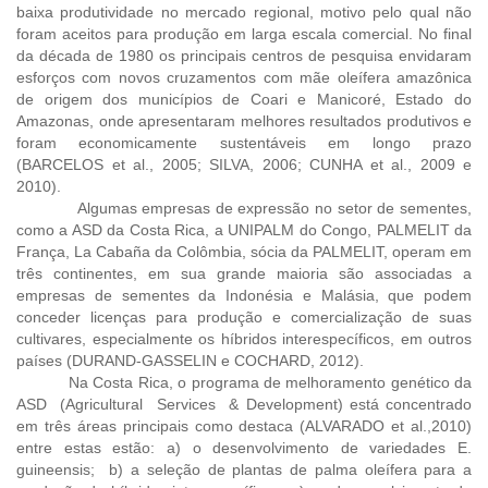
baixa produtividade no mercado regional, motivo pelo qual não
foram aceitos para produção em larga escala comercial. No final
da década de 1980 os principais centros de pesquisa envidaram
esforços com novos cruzamentos com mãe oleífera amazônica
de origem dos municípios de Coari e Manicoré, Estado do
Amazonas, onde apresentaram melhores resultados produtivos e
foram economicamente sustentáveis em longo prazo
(BARCELOS et al., 2005; SILVA, 2006; CUNHA et al., 2009 e
2010).
Algumas empresas de expressão no setor de sementes,
como a ASD da Costa Rica, a UNIPALM do Congo, PALMELIT da
França, La Cabaña da Colômbia, sócia da PALMELIT, operam em
três continentes, em sua grande maioria são associadas a
empresas de sementes da Indonésia e Malásia, que podem
conceder licenças para produção e comercialização de suas
cultivares, especialmente os híbridos interespecíficos, em outros
países (DURAND-GASSELIN e COCHARD, 2012).
Na Costa Rica, o programa de melhoramento genético da
ASD (Agricultural Services & Development) está concentrado
em três áreas principais como destaca (ALVARADO et al.,2010)
entre estas estão: a) o desenvolvimento de variedades E.
guineensis; b) a seleção de plantas de palma oleífera para a