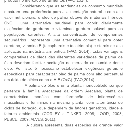
produto no mercado de alimentos (FAO,2014).
Considerando que as tendências de consumo mundiais
mostram uma preferência para a alimentação natural e com alto
valor nutricionais, o óleo de palma obteve de materiais híbridos
OxG uma alternativa saudável para cobrir diariamente
exigências de gorduras e vitaminas gordura solúvel para as
populações carentes. A alta concentração de componentes
secundários representa uma alternativa comercial para obter
caroteno, vitamina E (tocopherols e tocotrienols) e sterols de alta
aplicação na indústria alimentícia (FAO, 2014). Estas vantagens
comparativas de óleos das diferentes variedades de palma de
óleo deveriam facilitar aceitação no mercado consumidor deste
óleo. Por isto, é necessário estabelecer exigências gerais e
específicas para caracterizar óleo de palma com alto percentual
em ácido de oléico como o HIE (OxG) (FAO,2014).
A palma de óleo é uma planta monocotiledônea que
pertence à família
Arecaceae
da ordem Arecales, planta de
característica monóica com formação de inflorescência
masculinas e femininas na mesma planta, com alternância de
ciclos de floração, que dependem de fatores genéticos, idade e
fatores ambientais. (CORLEY e TINKER, 2008; LOOR, 2008;
PESCE, 2009; ALVES, 2011).
A cultura apresenta duas espécies de grande valor