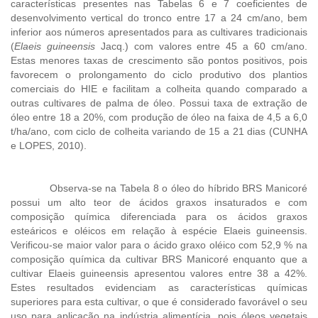
características presentes nas Tabelas 6 e 7 coeficientes de
desenvolvimento vertical do tronco entre 17 a 24 cm/ano, bem
inferior aos números apresentados para as cultivares tradicionais
(
Elaeis guineensis
Jacq.) com valores entre 45 a 60 cm/ano.
Estas menores taxas de crescimento são pontos positivos, pois
favorecem o prolongamento do ciclo produtivo dos plantios
comerciais do HIE e facilitam a colheita quando comparado a
outras cultivares de palma de óleo. Possui taxa de extração de
óleo entre 18 a 20%, com produção de óleo na faixa de 4,5 a 6,0
t/ha/ano, com ciclo de colheita variando de 15 a 21 dias (CUNHA
e LOPES, 2010).
Observa-se na Tabela 8 o óleo do híbrido BRS Manicoré
possui um alto teor de ácidos graxos insaturados e com
composição química diferenciada para os ácidos graxos
esteáricos e oléicos em relação à espécie Elaeis guineensis.
Verificou-se maior valor para o ácido graxo oléico com 52,9 % na
composição química da cultivar BRS Manicoré enquanto que a
cultivar Elaeis guineensis apresentou valores entre 38 a 42%.
Estes resultados evidenciam as características químicas
superiores para esta cultivar, o que é considerado favorável o seu
uso para aplicação na indústria alimentícia, pois óleos vegetais