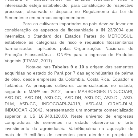
interessado esteja estabelecido, para constituição do respectivo
processo, observado o disposto no Regulamento da Lei de
Sementes e em normas complementares.
Para as cultivares importadas
no país
deve-se levar em
consideração os aspectos de fitossanidade a IN 23/2004 que
internaliza o Standard dos Estados Partes do MERCOSUL,
estabelece as categorias de risco e requisitos fitossanitários
harmonizados, aplicados pelas Organizações Nacionais de
Proteção Fitossanitária - ONPFs para o ingresso de Produtos
Vegetais (FRANZ, 2011).
Nota-se nas
Tabelas 9 e 10
a origem das sementes
adquiridas no estado do Pará por 7 das agroindústrias de palma
de óleo, desde empresas da Colômbia, Costa Rica, Equador e
Tailândia. As principais cultivares comercializadas no estado,
segundo o MAPA em 2012, foram MARBORGES INDUCOARI,
ASD-DG, ASD-DN, ASD-CG, ASD-DN, ASD-DC, ASD-DL, ASD-
DLM, ASD-CC, INDOCOARI-24019, ASD-AM, CIRAD-DLM,
INDUCOARI-20642, representando um montante comercializado
superior a U$ 16.948.120,00. Neste universo de empresas
compradoras de sementes no estado observa-se o forte
investimento da agroindústria Vale/Biopalma na aquisição de
mais de 9 milhões de sementes para atender o projeto de