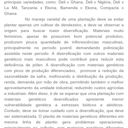
principais variedades, como: Deli x Ghana, Deli x Nigéria, Deli x
La Mé, Tanzania x Ekona, Bamenda x Ekona, Compacta x
Ghana.
No manejo varietal de uma plantação deve se evitar
plantar apenas um cultivar de dendezeiro, e deve se observar a
origem para buscar maior diversificação. Materiais muito
femininos, apesar de possuírem bom potencial produtivo,
produzem pouca quantidade de inflorescências masculinas,
principalmente no período juvenil, demandando polinização
assistida neste período. A diversificação com outros materiais
genéticos mais masculinos pode contribuir para reduzir esta
deficiência de pólen. A diversificação com materiais genéticos
com picos de produção diferenciados, promove a redução da
sazonalidade da safra, melhorando a distribuição da produção,
renda, demanda por mão de obra, permitindo também o melhor
aproveitamento da unidade industrial, reduzindo custos agrícolas
e industriais. Além disso, é de se esperar que uma plantação com
materiais genéticos diversificados apresente menor
vulnerabilidade genética a estresses bióticos e abióticos.
Contudo, deve se tomar cuidado com a diversificação, que deve
ser sistematizada. O plantio de materiais genéticos diferentes em
mesma linha de plantio gera problemas operacionais,
principalmente na colheita, pois materiais genéticos diferentes