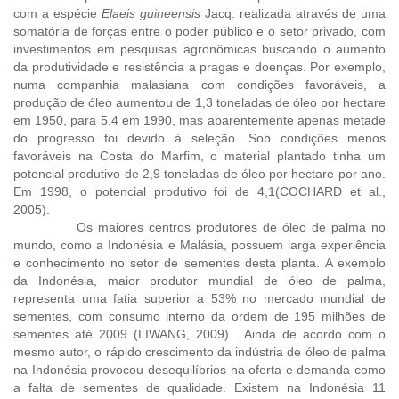
com a espécie
Elaeis guineensis
Jacq. realizada através de uma
somatória de forças entre o poder público e o setor privado, com
investimentos em pesquisas agronômicas buscando o aumento
da produtividade e resistência a pragas e doenças. Por exemplo,
numa companhia malasiana com condições favoráveis, a
produção de óleo aumentou de 1,3 toneladas de óleo por hectare
em 1950, para 5,4 em 1990, mas aparentemente apenas metade
do progresso foi devido à seleção. Sob condições menos
favoráveis na Costa do Marfim, o material plantado tinha um
potencial produtivo de 2,9 toneladas de óleo por hectare por ano.
Em 1998, o potencial produtivo foi de 4,1(COCHARD et al.,
2005).
Os maiores centros produtores de óleo de palma no
mundo, como a Indonésia e Malásia, possuem larga experiência
e conhecimento no setor de sementes desta planta.
A exemplo
da Indonésia, maior produtor mundial de óleo de palma,
representa uma fatia superior a 53% no mercado mundial de
sementes, com consumo interno da ordem de 195 milhões de
sementes até 2009 (LIWANG, 2009) . Ainda de acordo com o
mesmo autor, o rápido crescimento da indústria de óleo de palma
na Indonésia provocou desequilíbrios na oferta e demanda como
a falta de sementes de qualidade. Existem na Indonésia 11