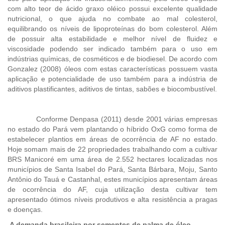
com alto teor de ácido graxo oléico possui excelente qualidade
nutricional, o que ajuda no combate ao mal colesterol,
equilibrando os níveis de lipoproteínas do bom colesterol. Além
de possuir alta estabilidade e melhor nível de fluidez e
viscosidade podendo ser indicado também para o uso em
indústrias químicas, de cosméticos e de biodiesel. De acordo com
Gonzalez (2008) óleos com estas características possuem vasta
aplicação e potencialidade de uso também para a indústria de
aditivos plastificantes, aditivos de tintas, sabões e biocombustível.
Conforme Denpasa (2011) desde 2001 várias empresas
no estado do Pará vem plantando o híbrido OxG como forma de
estabelecer plantios em áreas de ocorrência de AF no estado.
Hoje somam mais de 22 propriedades trabalhando com a cultivar
BRS Manicoré em uma área de 2.552 hectares localizadas nos
municípios de Santa Isabel do Pará, Santa Bárbara, Moju, Santo
Antônio do Tauá e Castanhal, estes municípios apresentam áreas
de ocorrência do AF, cuja utilização desta cultivar tem
apresentado ótimos níveis produtivos e alta resistência a pragas
e doenças.
A demanda brasileira por sementes de palma de óleo.