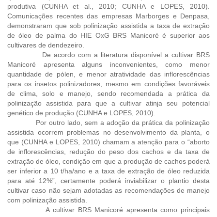
produtiva (CUNHA et al., 2010; CUNHA e LOPES, 2010).
Comunicações recentes das empresas Marborges e Denpasa,
demonstraram que sob polinização assistida a taxa de extração
de óleo de palma do HIE OxG BRS Manicoré é superior aos
cultivares de dendezeiro.
De acordo com a literatura disponível a cultivar BRS
Manicoré apresenta alguns inconvenientes, como menor
quantidade de pólen, e menor atratividade das inflorescências
para os insetos polinizadores, mesmo em condições favoráveis
de clima, solo e manejo, sendo recomendada a prática da
polinização assistida para que a cultivar atinja seu potencial
genético de produção (CUNHA e LOPES, 2010).
Por outro lado, sem a adoção da prática da polinização
assistida ocorrem problemas no desenvolvimento da planta, o
que (CUNHA e LOPES, 2010) chamam a atenção para o “aborto
de inflorescências, redução do peso dos cachos e da taxa de
extração de óleo, condição em que a produção de cachos poderá
ser inferior a 10 t/ha/ano e a taxa de extração de óleo reduzida
para até 12%”, certamente poderá inviabilizar o plantio desta
cultivar caso não sejam adotadas as recomendações de manejo
com polinização assistida.
A cultivar BRS Manicoré apresenta como principais