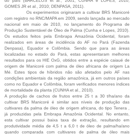
do país (BARCELOS et al., 2001; CUNHA e LOPES, 2010;
GOMES JR et al., 2010; DENPASA, 2011).
Os experimentos originaram a cultivar BRS Manicoré
com registro no RNC/MAPA em 2009, sendo lançada ao mercado
nacional em maio de 2010, no lançamento do Programa de
Produção Sustentável de Óleo de Palma (Cunha e Lopes, 2010).
Os estudos feitos pela Embrapa Amazônia Ocidental, foram
realizados em áreas de incidência do AF no Pará (Fazenda
Denpasa), Equador e Colômbia. Sendo que para as áreas
localizadas no estado do Pará, estas apresentaram melhores
resultados para os HIE OxG, obtidos entre a espécie caiaué de
origem de Manicoré com palma de óleo africana de origem La
Mé. Estes tipos de híbridos não são afetados pelo AF nas
condições ambientais da região amazônica, já em outros países
como no Equador e Colômbia, foram verificados menores índices
de mortalidade da planta (CUNHA et al., 2010).
A produção de cachos de frutos entre 25 t a 30 t/ha/ano da
cultivar BRS Manicoré é similar aos níveis de produção das
cultivares da palma de óleo de origem africana, do tipo Tenera ,
já produzidas pela Embrapa Amazônia Ocidental. No entanto,
esta cultivar possui baixa taxa de extração, resultando em
produtividade média de 4,5 t a 6,0 t de óleo de palma/ha/ano
quando comparada com cultivares de palma de óleo mais