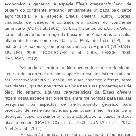
econômico e genético. A espécie
Elaeis guineensis
Jacq. de
origem do continente africano, amplamente utilizada pelo setor
agroindustrial e a espécie
Elaeis oleifera
(Kunth) Cortés,
chamada de caiaué, encontrada em países do continente
americano (OOI et al.,1981). No Brasil, plantas de
Elaeis oleifera
foram observadas ao longo da bacia do rio Amazonas em solos
altamente férteis como os de Terra Preta de Índio (TPI) no
estado do Amazonas, conforme se verifica na Figura 1 (VIÉGAS e
MULLER, 2000; RODRIGUES et al., 2005; PESCE, 2009;
DENPASA, 2012).
Segundo a literatura, a diferença pedoclimática de alguns
lugares de ocorrência destas espécies deve ter influenciado no
seu desenvolvimento e, assim, as duas espécies diferem, tanto
nas plantas, quanto nos frutos e ainda nas suas porcentagens de
óleo. No entanto, algumas características da
Elaeis oleifera
fazem desta espécie ser preferida entre melhoristas para realizar
pesquisas nos aspectos de melhoramento genético para
produção de sementes híbridas, pois possui maior resistência a
doenças, baixo crescimento e boa adaptação a baixos índices
pluviométricos (BARCELOS et al., 2001; CUNHA et al., 2010;
ALVES et al., 2011).
A expansão mundial da cultura da palma de óleo ocorreu