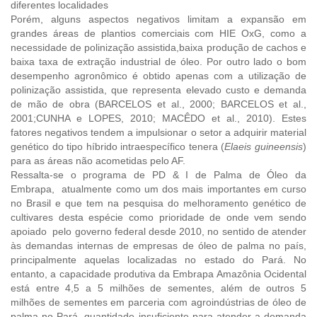
diferentes localidades
Porém, alguns aspectos negativos limitam a expansão em
grandes áreas de plantios comerciais com HIE OxG, como a
necessidade de polinização assistida,baixa produção de cachos e
baixa taxa de extração industrial de óleo. Por outro lado o bom
desempenho agronômico é obtido apenas com a utilização de
polinização assistida, que representa elevado custo e demanda
de mão de obra (BARCELOS et al., 2000; BARCELOS et al.,
2001;CUNHA e LOPES, 2010; MACÊDO et al., 2010). Estes
fatores negativos tendem a impulsionar o setor a adquirir material
genético do tipo híbrido intraespecífico tenera (
Elaeis guineensis
)
para as áreas não acometidas pelo AF.
Ressalta-se o programa de PD & I de Palma de Óleo da
Embrapa, atualmente como um dos mais importantes em curso
no Brasil e que tem na pesquisa do melhoramento genético de
cultivares desta espécie como prioridade de onde vem sendo
apoiado pelo governo federal desde 2010, no sentido de atender
às demandas internas de empresas de óleo de palma no país,
principalmente aquelas localizadas no estado do Pará. No
entanto, a capacidade produtiva da Embrapa Amazônia Ocidental
está entre 4,5 a 5 milhões de sementes, além de outros 5
milhões de sementes em parceria com agroindústrias de óleo de
palma no Pará, quantidade insuficiente para atender a demanda