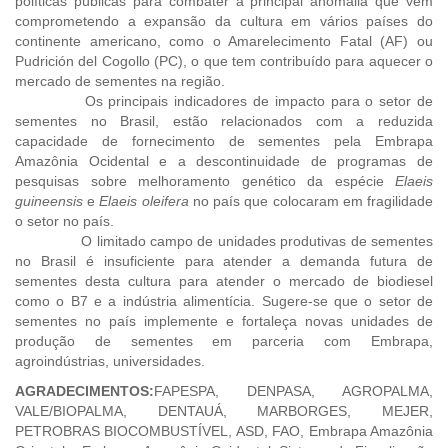
políticas públicas para combater a principal anomalia que vem
comprometendo a expansão da cultura em vários países do
continente americano, como o Amarelecimento Fatal (AF) ou
Pudrición del Cogollo (PC), o que tem contribuído para aquecer o
mercado de sementes na região.
Os principais indicadores de impacto para o setor de
sementes no Brasil, estão relacionados com a reduzida
capacidade de fornecimento de sementes pela Embrapa
Amazônia Ocidental e a descontinuidade de programas de
pesquisas sobre melhoramento genético da espécie
Elaeis
guineensis
e
Elaeis oleifera
no país que colocaram em fragilidade
o setor no país.
O limitado campo de unidades produtivas de sementes
no Brasil é insuficiente para atender a demanda futura de
sementes desta cultura para atender o mercado de biodiesel
como o B7 e a indústria alimentícia. Sugere-se que o setor de
sementes no país implemente e fortaleça novas unidades de
produção de sementes em parceria com Embrapa,
agroindústrias, universidades.
AGRADECIMENTOS:
FAPESPA, DENPASA, AGROPALMA,
VALE/BIOPALMA, DENTAUÁ, MARBORGES, MEJER,
PETROBRAS BIOCOMBUSTÍVEL, ASD, FAO, Embrapa Amazônia