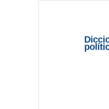
Dicci
políti