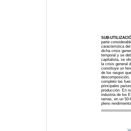
SUB-UTILIZACI
parte considerabl
característica del
dicha crisis gene
temporal y se deb
capitalista, se o
la crisis general
constituye un fen
de los rasgos que
descomposición, t
completo las fuer
principales paíse
producción. En nu
industria de los
ramas, en un 50-
pleno rendimiento
Vo