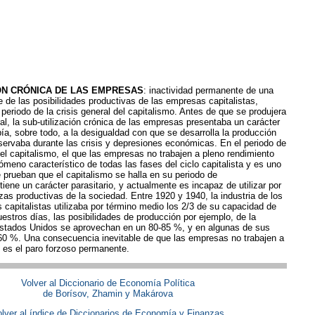
ÓN CRÓNICA DE LAS EMPRESAS
: inactividad permanente de una
e de las posibilidades productivas de las empresas capitalistas,
 periodo de la crisis general del capitalismo. Antes de que se produjera
ral, la sub-utilización crónica de las empresas presentaba un carácter
ía, sobre todo, a la desigualdad con que se desarrolla la producción
bservaba durante las crisis y depresiones económicas. En el periodo de
 del capitalismo, el que las empresas no trabajen a pleno rendimiento
ómeno característico de todas las fases del ciclo capitalista y es uno
 prueban que el capitalismo se halla en su periodo de
iene un carácter parasitario, y actualmente es incapaz de utilizar por
zas productivas de la sociedad. Entre 1920 y 1940, la industria de los
s capitalistas utilizaba por término medio los 2/3 de su capacidad de
estros días, las posibilidades de producción por ejemplo, de la
 Estados Unidos se aprovechan en un 80-85 %, y en algunas de sus
60 %. Una consecuencia inevitable de que las empresas no trabajen a
 es el paro forzoso permanente.
Volver al Diccionario de Economía Política
de Borísov, Zhamin y Makárova
lver al índice de Diccionarios de Economía y Finanzas