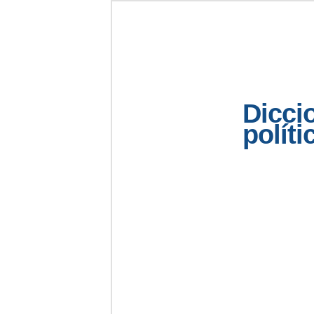
Dicci
políti