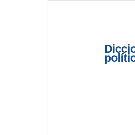
Dicci
políti