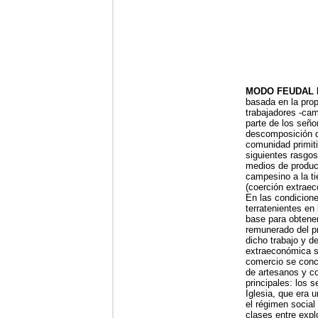
MODO FEUDAL 
basada en la propi
trabajadores -cam
parte de los seño
descomposición de
comunidad primiti
siguientes rasgos
medios de producci
campesino a la ti
(coerción extraec
En las condicione
terratenientes en 
base para obtener
remunerado del pr
dicho trabajo y d
extraeconómica se
comercio se conc
de artesanos y c
principales: los 
Iglesia, que era u
el régimen social
clases entre explo