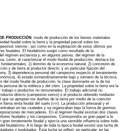
DE PRODUCCIÓN
: modo de producción de los bienes materiales
edad feudal sobre la tierra y la propiedad parcial sobre los
pesinos siervos-, así como en la explotación de estos últimos por
res feudales. El feudalismo surgió como resultado de la
l régimen esclavista y, en algunos países, del régimen de la
va. Lenin, al caracterizar el modo feudal de producción, destaca los
 fundamentales: 1) dominio de la economía natural, 2) concesión de
ón y de tierra al productor directo, y en particular fijación del
erra, 3) dependencia personal del campesino respecto al terrateniente
onómica), 4) estado extraordinariamente bajo y rutinario de la técnica.
s del modo feudal de producción, la clase dominante es la de los
la persona de la nobleza y del clero. La propiedad sobre la tierra era la
 trabajo o productos no remunerados. El trabajo adicional no
oductor directo (campesino siervo) o el producto obtenido mediante
el que se apropian tos dueños de la tierra por medio de la coerción
 llama renta feudal del suelo (
ver
). La producción artesanal y el
entraban en las ciudades y se organizaban bajo la forma de gremios
orporaciones de mercaderes. En el régimen feudal existían dos clases
señores feudales y los campesinos. Correspondía un gran papel a la
n gran terrateniente feudal y ejercía una sensible influencia sobre todo
 del feudalismo. A lo largo de toda la época feudal existió una lucha de
tadores y explotados. Esta lucha se reflejó, en particular, en las