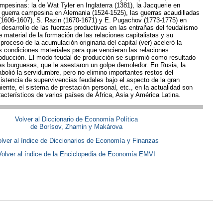
pesinas: la de Wat Tyler en Inglaterra (1381), la Jacquerie en
a guerra campesina en Alemania (1524-1525), las guerras acaudilladas
 (1606-1607), S. Razin (1670-1671) y E. Pugachov (1773-1775) en
l desarrollo de las fuerzas productivas en las entrañas del feudalismo
e material de la formación de las relaciones capitalistas y su
proceso de la acumulación originaria del capital (ver) aceleró la
s condiciones materiales para que vencieran las relaciones
roducción. El modo feudal de producción se suprimió como resultado
es burguesas, que le asestaron un golpe demoledor. En Rusia, la
bolió la servidumbre, pero no elimino importantes restos del
istencia de supervivencias feudales bajo el aspecto de la gran
niente, el sistema de prestación personal, etc., en la actualidad son
acterísticos de varios países de África, Asia y América Latina.
Volver al Diccionario de Economía Política
de Borísov, Zhamin y Makárova
lver al índice de Diccionarios de Economía y Finanzas
Volver al índice de la Enciclopedia de Economía EMVI