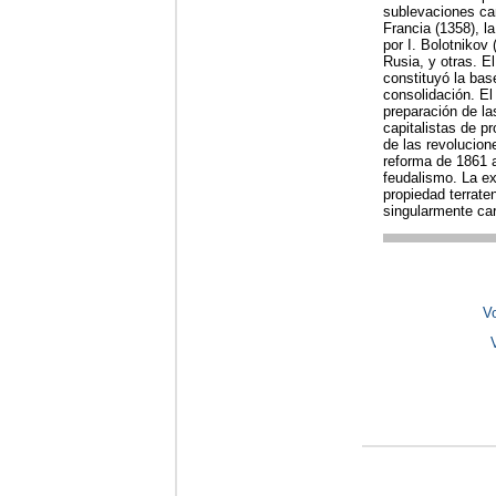
sublevaciones cam
Francia (1358), l
por I. Bolotnikov
Rusia, y otras. E
constituyó la bas
consolidación. El 
preparación de la
capitalistas de p
de las revolucion
reforma de 1861 a
feudalismo. La ex
propiedad terrate
singularmente car
Vo