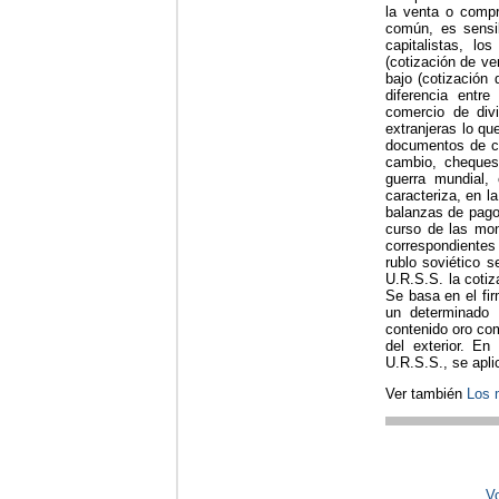
la venta o compr
común, es sensib
capitalistas, l
(cotización de ve
bajo (cotización
diferencia entre
comercio de div
extranjeras lo qu
documentos de cr
cambio, cheques,
guerra mundial,
caracteriza, en la
balanzas de pago 
curso de las mone
correspondientes
rublo soviético s
U.R.S.S. la coti
Se basa en el fir
un determinado 
contenido oro co
del exterior. En
U.R.S.S., se apli
Ver también
Los 
Vo