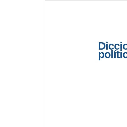
Dicci
políti