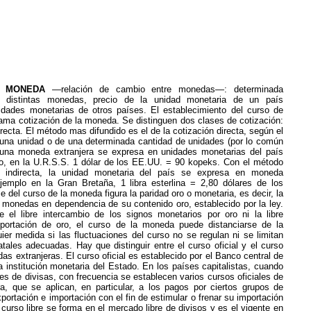
A MONEDA
—relación de cambio entre monedas—: determinada
re distintas monedas, precio de la unidad monetaria de un país
dades monetarias de otros países. El establecimiento del curso de
ama cotización de la moneda. Se distinguen dos clases de cotización:
directa. El método mas difundido es el de la cotización directa, según el
e una unidad o de una determinada cantidad de unidades (por lo común
una moneda extranjera se expresa en unidades monetarias del país
o, en la U.R.S.S. 1 dólar de los EE.UU. = 90 kopeks. Con el método
n indirecta, la unidad monetaria del país se expresa en moneda
ejemplo en la Gran Bretaña, 1 libra esterlina = 2,80 dólares de los
 del curso de la moneda figura la paridad oro o monetaria, es decir, la
s monedas en dependencia de su contenido oro, establecido por la ley.
 el libre intercambio de los signos monetarios por oro ni la libre
portación de oro, el curso de la moneda puede distanciarse de la
ier medida si las fluctuaciones del curso no se regulan ni se limitan
ales adecuadas. Hay que distinguir entre el curso oficial y el curso
das extranjeras. El curso oficial es establecido por el Banco central de
a institución monetaria del Estado. En los países capitalistas, cuando
nes de divisas, con frecuencia se establecen varios cursos oficiales de
a, que se aplican, en particular, a los pagos por ciertos grupos de
ortación e importación con el fin de estimular o frenar su importación
 curso libre se forma en el mercado libre de divisos y es el vigente en