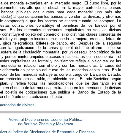
a de moneda extranjera en el mercado negro. El curso libre, por lo
lemente más alto que el oficial. En la mayor parte de los países
os bancos publican dos cursos para cada moneda: uno más alto
ndedor) al que se atienen los bancos al vender las divisas, y otro más
 de comprador) al que los bancos se atienen cuando las compran. La
 estas cotizaciones constituye el beneficio de los bancos por el
isas. En los mercados monetarios capitalistas no son las divisas
e constituye el objeto del comercio, sino distintas clases concretas de
édito y de pago extendidos en moneda extranjera, es decir, letras de
 giros telegráficos, billetes de banco, etc. Después de la segunda
 con la agudización de la crisis general del capitalismo —que se
 esfera de la circulación monetaria, por un desequilibrio crónico de las
y por los ininterrumpidos procesos inflacionistas en la economía— el
das capitalistas es formal y no siempre refleja el valor real de las
 monedas en relación con el oro y con las mercancías. El curso del
e diferencia en principio del curso de las monedas capitalistas. En la
zación de las monedas extranjeras corre a cargo del Banco de Estado.
me contenido oro del rublo, establecido por el Estado Soviético según
plan, y refleja todas las modificaciones que se dan tanto en el
mo en el curso de las monedas extranjeras en los mercados de divisas
 el boletín de cotizaciones que publica el Banco de Estado de la
ca el método de la cotización directa.
mercados de divisas
Volver al Diccionario de Economía Política
de Borísov, Zhamin y Makárova
lver al índice de Diccionarios de Economía y Finanzas