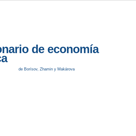
onario de economía
ca
de Borísov, Zhamin y Makárova