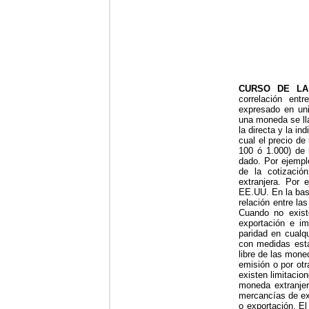
CURSO DE L
correlación ent
expresado en uni
una moneda se ll
la directa y la in
cual el precio d
100 ó 1.000) de 
dado. Por ejempl
de la cotizació
extranjera. Por 
EE.UU. En la base
relación entre la
Cuando no existe
exportación e im
paridad en cualqu
con medidas estat
libre de las mone
emisión o por otr
existen limitacio
moneda extranjer
mercancías de exp
o exportación. El