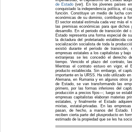
de Estado
(ver). En los jóvenes países en
conquistado la independencia política, el 
función. Constituye un medio de lucha contr
económicas de su dominio, contribuye a fort
El sector estatal estimula cada vez más el r
las premisas económicas para que dichos p
desarrollo. En el periodo de transición del 
Estado representa una forma especial de su
la dictadura del proletariado establecida c
socialización socialista de toda la producc
existió durante el período de transición,
empresas estatales a los capitalistas y bajo
extranjeras se les concedió el derecho d
tiempo. Vencido el plazo del contrato, l
Mientras el contrato estuvo en vigor, el E
producto establecida. Sin embargo, el capi
importante en la URSS. Ha sido utilizado e
Alemana, en Rumania y en algunos otros paí
de Estado, se van transformando las empr
primero, por las formas inferiores del cap
producción a precios fijos—; luego se estab
empresas capitalistas elaboran materias pr
estatales, y finalmente el Estado adquie
mixtas, estatal-privadas. En las empresa
pasan, de hecho, a manos del Estado. Dur
reciben cierta parte del plusproducto en for
estimado de la propiedad que se les ha socia