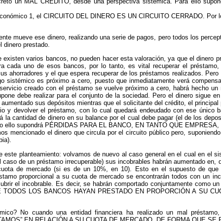
creto un MAL CRÉDITO, desde una perspectiva sistémica. Para ello supond
conómico 1, el CIRCUITO DEL DINERO ES UN CIRCUITO CERRADO. Por lo tant
iente mueve ese dinero, realizando una serie de pagos, pero todos los percept
l dinero prestado.
existen varios bancos, no pueden hacer esta valoración, ya que el dinero pre
ara cada uno de esos bancos, por lo tanto, es vital recuperar el préstamo
 sus ahorradores y el que espera recuperar de los préstamos realizados.
go sistémico es próximo a cero, puesto que inmediatamente verá compensa
o servicio creado con el préstamo se vuelve próximo a cero, habrá hecho un
pone debe realizar para el conjunto de la sociedad. Pero el dinero sigue en
umentado sus depósitos mientras que el solicitante del crédito, el principal
opio y devolver el préstamo, con lo cual quedará endeudado con ese úni
la cantidad de dinero en su balance por el cual debe pagar (el de los deposit
á). Todo ello supondrá PÉRDIDAS PARA EL BANCO, EN TANTO QUE EMPRE
s mencionado el dinero que circula por el circuito público pero, suponiend
ia).
 este planteamiento: volvamos de nuevo al caso general en el cual en el si
l caso de un préstamo irrecuperable) sus incobrables habrán aumentado en, 
uota de mercado (si es de un 10%, en 10). Esto en el supuesto de que n
éstamo proporcional a su cuota de mercado se encontrarán todos con un inc
a cubrir el incobrable. Es decir, se habrán comportado conjuntamente co
 TODOS LOS BANCOS HAYAN PRESTADO EN PROPORCIÓN A SU CUO
témico? No cuando una entidad financiera ha realizado un mal pr
TAMOS” EN RELACIÓN A SU CUOTA DE MERCADO, DE FORMA QUE SE