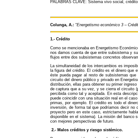
PALABRAS CLAVE: Sistema vivo social, crédito,
Colunga, A.:
"Energetismo económico 3 – Crédito
1.- Crédito
Como se mencionaba en Energetismo Económico
nos damos cuenta de que entre subsistema y subs
flujos entre dos subsistemas concretos observamo
La simultaneidad de los intercambios es imposib
la figura del crédito. El crédito es el dinero qu
éste pueda pagar al resto de subsistemas que
circuito del dinero público y privado en Energe
distribución, ellas para obtener su primer ingre
de captura que a su vez, y se cierra el circuito 
percibida como tal y aceptada. En esta descripc
puede coincidir con una situación real en el ca
primas, por ejemplo. El crédito es todo el diner
inversión, de forma tal que podríamos decir no q
proyecto pero en este caso, estrictamente habl
disponible en el sistema). La misión del banco 
con mejores perspectivas de futuro.
2.- Malos créditos y riesgo sistémico.