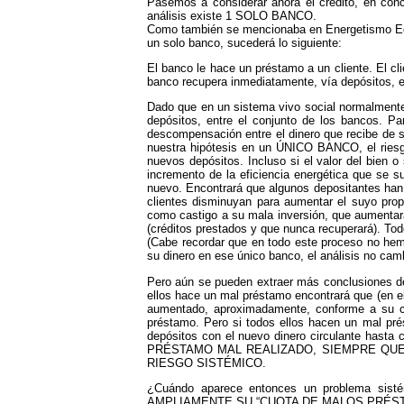
Pasemos a considerar ahora el crédito, en con
análisis existe 1 SOLO BANCO.
Como también se mencionaba en Energetismo E
un solo banco, sucederá lo siguiente:
El banco le hace un préstamo a un cliente. El cl
banco recupera inmediatamente, vía depósitos, e
Dado que en un sistema vivo social normalmente 
depósitos, entre el conjunto de los bancos. P
descompensación entre el dinero que recibe de
nuestra hipótesis en un ÚNICO BANCO, el ries
nuevos depósitos. Incluso si el valor del bien 
incremento de la eficiencia energética que se su
nuevo. Encontrará que algunos depositantes han a
clientes disminuyan para aumentar el suyo pr
como castigo a su mala inversión, que aumentará 
(créditos prestados y que nunca recuperar
(Cabe recordar que en todo este proceso no hemo
su dinero en ese único banco, el análisis no camb
Pero aún se pueden extraer más conclusiones de
ellos hace un mal préstamo encontrará que (en e
aumentado, aproximadamente, conforme a su c
préstamo. Pero si todos ellos hacen un mal pr
depósitos con el nuevo dinero circulante hast
PRÉSTAMO MAL REALIZADO, SIEMPRE QUE
RIESGO SISTÉMICO.
¿Cuándo aparece entonces un problema sis
AMPLIAMENTE SU “CUOTA DE MALOS PRÉS