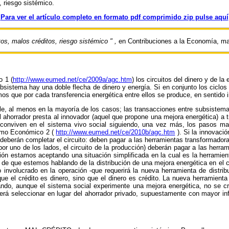
 riesgo sistémico.
Para ver el artículo completo en formato pdf comprimido zip pulse aquí
s, malos créditos, riesgo sistémico " ,
en Contribuciones a la Economía, ma
 1 (
http://www.eumed.net/ce/2009a/agc.htm
) los circuitos del dinero y de 
istema hay una doble flecha de dinero y energía. Si en conjunto los ciclos d
s que por cada transferencia energética entre ellos se produce, en sentido 
le, al menos en la mayoría de los casos; las transacciones entre subsistemas
e el ahorrador presta al innovador (aquel que propone una mejora energética) a 
 conviven en el sistema vivo social siguiendo, una vez más, los pasos m
tismo Económico 2 (
http://www.eumed.net/ce/2010b/agc.htm
). Si la innovació
so deberán completar el circuito: deben pagar a las herramientas transformado
(por uno de los lados, el circuito de la producción) deberán pagar a las herram
ión estamos aceptando una situación simplificada en la cual es la herramien
so de que estemos hablando de la distribución de una mejora energética en el
o involucrado en la operación -que requerirá la nueva herramienta de distri
ue el crédito es dinero, sino que el dinero es crédito. La nueva herramienta
ando, aunque el sistema social experimente una mejora energética, no se c
será seleccionar en lugar del ahorrador privado, supuestamente con mayor in