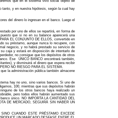
remos que en el sistema vivo social objeto de
o, y en nuestra hipótesis, según la cual hay
ores del dinero lo ingresan en el banco. Luego el
stado por uno de ellos se repartirá, en forma de
, puesto que si no en su balance aparecerá una
 Pero PARA EL CONJUNTO DE ELLOS, convertido en
do su préstamo, aunque nunca lo recupere, con
 mal negocio, y no habrá prestado su servicio de
 su caja y estará en disposición de intentarlo de
 perdedor, no consigue que los depósitos de otros
co banco. Ese ÚNICO BANCO encontrará también,
antes), y disminuirá el dinero que espera recibir
SA, PERO NO RIESGO PARA EL SISTEMA.
o que la administración pública también almacene
stema hay no uno, sino varios bancos. Si uno de
digamos, 100, mientras que sus depósitos habrán
inguno de los otros bancos haya realizado un
obrable, pero todos ellos habrán aumentado sus
mo un banco único. NO IMPORTA LA CANTIDAD DEL
TA DE MERCADO, SEGUIRÁ SIN HABER UN
éstamo, SINO CUANDO ESTE PRÉSTAMO EXCEDE
 PRODUCE UN MARCADO DESFASE ENTRE EL