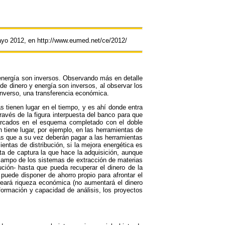
yo 2012, en http://www.eumed.net/ce/2012/
la energía son inversos. Observando más en detalle
e dinero y energía son inversos, al observar los
inverso, una transferencia económica.
 tienen lugar en el tiempo, y es ahí donde entra
través de la figura interpuesta del banco para que
arcados en el esquema completado con el doble
n tiene lugar, por ejemplo, en las herramientas de
ras que a su vez deberán pagar a las herramientas
ientas de distribución, si la mejora energética es
ta de captura la que hace la adquisición, aunque
 campo de los sistemas de extracción de materias
bución- hasta que pueda recuperar el dinero de la
 puede disponer de ahorro propio para afrontar el
reará riqueza económica (no aumentará el dinero
formación y capacidad de análisis, los proyectos